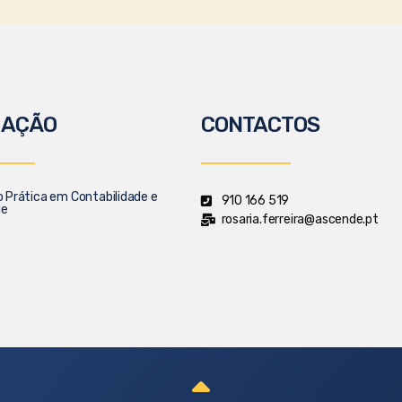
MAÇÃO
CONTACTOS
Prática em Contabilidade e
910 166 519
de
rosaria.ferreira@ascende.pt